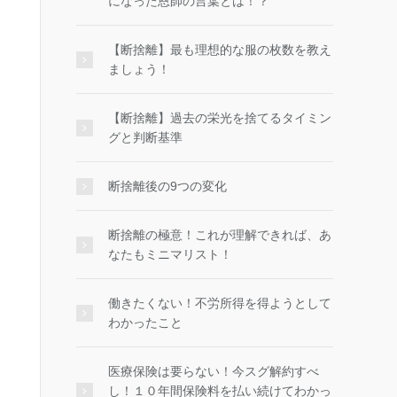
になった恩師の言葉とは！？
【断捨離】最も理想的な服の枚数を教え
ましょう！
【断捨離】過去の栄光を捨てるタイミン
グと判断基準
断捨離後の9つの変化
断捨離の極意！これが理解できれば、あ
なたもミニマリスト！
働きたくない！不労所得を得ようとして
わかったこと
医療保険は要らない！今スグ解約すべ
し！１０年間保険料を払い続けてわかっ