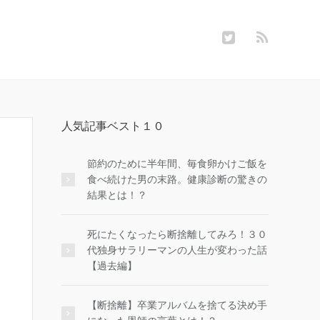
人気記事ベスト１０
節約のために半年間、毎食卵かけご飯を
食べ続けた男の末路。健康診断の驚きの
結果とは！？
死にたくなったら断捨離してみろ！３０
代独身サラリーマンの人生が変わった話
【過去編】
【断捨離】卒業アルバムを捨てる決め手