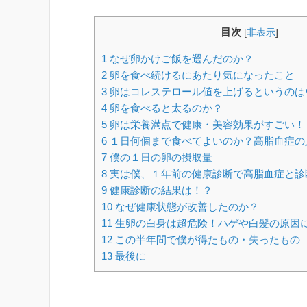
目次
[
非表示
]
1
なぜ卵かけご飯を選んだのか？
2
卵を食べ続けるにあたり気になったこと
3
卵はコレステロール値を上げるというのは
4
卵を食べると太るのか？
5
卵は栄養満点で健康・美容効果がすごい！
6
１日何個まで食べてよいのか？高脂血症の
7
僕の１日の卵の摂取量
8
実は僕、１年前の健康診断で高脂血症と診
9
健康診断の結果は！？
10
なぜ健康状態が改善したのか？
11
生卵の白身は超危険！ハゲや白髪の原因
12
この半年間で僕が得たもの・失ったもの
13
最後に