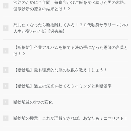
節約のために半年間、毎食卵かけご飯を食べ続けた男の末路。
健康診断の驚きの結果とは！？
死にたくなったら断捨離してみろ！３０代独身サラリーマンの
人生が変わった話【過去編】
【断捨離】卒業アルバムを捨てる決め手になった恩師の言葉と
は！？
【断捨離】最も理想的な服の枚数を教えましょう！
【断捨離】過去の栄光を捨てるタイミングと判断基準
断捨離後の9つの変化
断捨離の極意！これが理解できれば、あなたもミニマリスト！