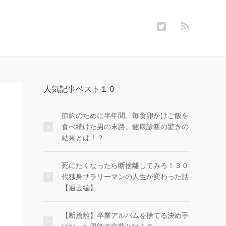
人気記事ベスト１０
節約のために半年間、毎食卵かけご飯を
食べ続けた男の末路。健康診断の驚きの
結果とは！？
死にたくなったら断捨離してみろ！３０
代独身サラリーマンの人生が変わった話
【過去編】
【断捨離】卒業アルバムを捨てる決め手