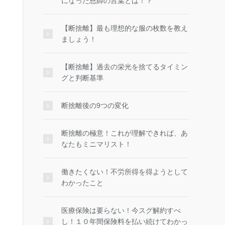
になった恩師の言葉とは！？
【断捨離】最も理想的な服の枚数を教え
ましょう！
【断捨離】過去の栄光を捨てるタイミン
グと判断基準
断捨離後の9つの変化
断捨離の極意！これが理解できれば、あ
なたもミニマリスト！
働きたくない！不労所得を得ようとして
わかったこと
医療保険は要らない！今スグ解約すべ
し！１０年間保険料を払い続けてわかっ