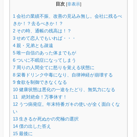
目次
[
非表示
]
1
会社の業績不振、改善の見込み無し。会社に残るべ
きか！？去るべきか！？
2
その時、通帳の残高は！？
3
せめて恋人でもいれば・・・
4
親・兄弟とも疎遠
5
唯一自信のあった体までもが
6
ついに不眠症になってしまう
7
周りの人間全てに怒りを覚える状態に
8
栄養ドリンク中毒になり、自律神経が崩壊する
9
食欲を制御できなくなる
10
健康状態は悪化の一途をたどり、無気力になる
11
絶対絶命！万事休す！
12
うつ病発症。年末特番ガキの使いが全く面白くな
い
13
生きるか死ぬかの究極の選択
14
僕の出した答え
15
最後に