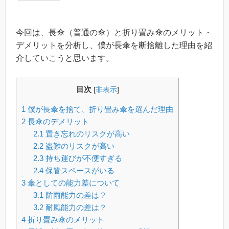
今回は、長傘（普通の傘）と折り畳み傘のメリット・
デメリットを分析し、僕が長傘を断捨離した理由を紹
介していこうと思います。
目次
[
非表示
]
1
僕が長傘を捨て、折り畳み傘を選んだ理由
2
長傘のデメリット
2.1
置き忘れのリスクが高い
2.2
盗難のリスクが高い
2.3
持ち運びが不便すぎる
2.4
保管スペースがいる
3
傘としての能力差について
3.1
防雨能力の差は？
3.2
耐風能力の差は？
4
折り畳み傘のメリット